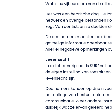
Wat is nu vijf euro om van de ell
Het was een hectische dag. De ic
netwerk en overige bestanden kond
zegt Van der List, en ze deelden d
De deelnemers moesten ook beden
gevoelige informatie openbaar te
Allerlei negatieve opmerkingen ove
Levensecht
In oktober vorig jaar is SURFnet 
de eigen instelling kon toespits
levensecht zijn.
Deelnemers konden op drie niveau
het college van bestuur ook mee. 
communicatie. Weer andere instel
duidelijk wat ze ervan geleerd h