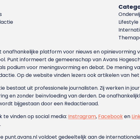
Catego
s
Onderwij
dactie
Lifestyle
Internat
Themapa
et onafhankelijke platform voor nieuws en opinievormin
ool. Punt informeert de gemeenschap van Avans Hogesch
als podium voor meningsvorming en debat. De mening van 
dactie. Op de website vinden lezers ook artikelen van he
e bestaat uit professionele journalisten. Zij werken in jour
ing en zonder beïnvloeding van derden. De onafhankelijk
wordt bijgestaan door een Redactieraad.
ok te vinden op social media:
Instragram
,
Facebook
en
Lin
.
e punt.avans.nl voldoet gedeeltelijk aan de internationale