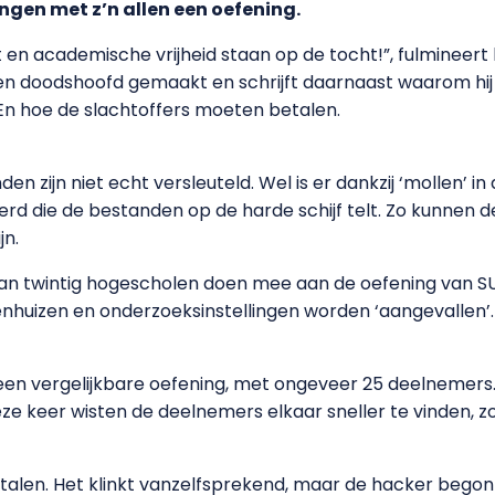
ingen met z’n allen een oefening.
t en academische vrijheid staan op de tocht!”, fulmineert h
een doodshoofd gemaakt en schrijft daarnaast waarom hi
 En hoe de slachtoffers moeten betalen.
den zijn niet echt versleuteld. Wel is er dankzij ‘mollen’ 
rd die de bestanden op de harde schijf telt. Zo kunnen de
jn.
 dan twintig hogescholen doen mee aan de oefening van SU
nhuizen en onderzoeksinstellingen worden ‘aangevallen’.
een vergelijkbare oefening, met ongeveer 25 deelnemers.
eze keer wisten de deelnemers elkaar sneller te vinden, 
 betalen. Het klinkt vanzelfsprekend, maar de hacker begon 