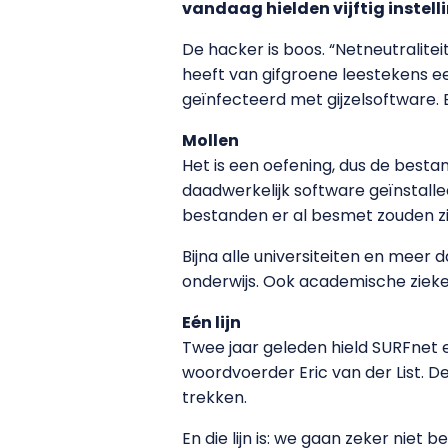
vandaag hielden vijftig instell
De hacker is boos. “Netneutralitei
heeft van gifgroene leestekens 
geïnfecteerd met gijzelsoftware.
Mollen
Het is een oefening, dus de bestan
daadwerkelijk software geïnstallee
bestanden er al besmet zouden zi
Bijna alle universiteiten en meer
onderwijs. Ook academische zieke
Eén lijn
Twee jaar geleden hield SURFnet 
woordvoerder Eric van der List. D
trekken.
En die lijn is: we gaan zeker niet