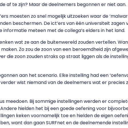
ende af te zijn? Maar de deelnemers begonnen er niet aan.
t’ers moesten zo snel mogelijk uitzoeken waar de ‘malwar
en beschermen. De ict’ers van één universiteit zagen vrij
ie informatie meteen met de collega’s elders in het land.
ken wat ze aan de buitenwereld zouden vertellen. Want 
 maken. Zo zou de zoon van een beroemdheid zijn afgewe
r die zoon zouden straks op straat liggen als de instelli
begonnen aan het scenario. Elke instelling had een ‘oefenv
en, verder wist niemand van de deelnemers wat er precies
s meedoen. Bij sommige instellingen werden er complete 
Andere hielden het bij een goede oefening voor bijvoorbe
lingen keken voornamelijk toe en hielden de eigen oefen
ebben, want dan gaan SURFnet en de deelnemende instell