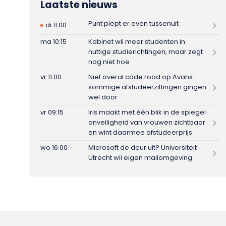
Laatste nieuws
Punt piept er even tussenuit
di 11:00
ma 10:15
Kabinet wil meer studenten in
nuttige studierichtingen, maar zegt
nog niet hoe
vr 11:00
Niet overal code rood op Avans:
sommige afstudeerzittingen gingen
wel door
vr 09:15
Iris maakt met één blik in de spiegel
onveiligheid van vrouwen zichtbaar
en wint daarmee afstudeerprijs
wo 16:00
Microsoft de deur uit? Universiteit
Utrecht wil eigen mailomgeving