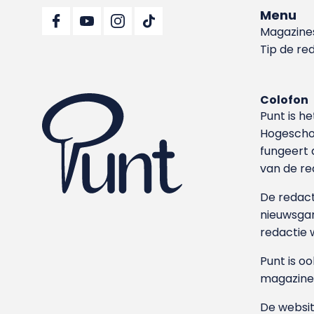
Menu
Magazine
Tip de re
Colofon
Punt is h
Hoge­sch
fungeert 
van de re
De redacti
nieuwsgar
redactie 
Punt is o
magazine
De websit