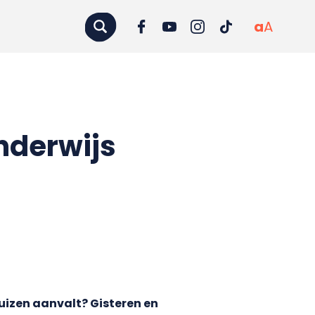
a
A
nderwijs
uizen aanvalt? Gisteren en