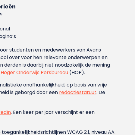
rieën
s
ional
gina’s
g voor studenten en medewerkers van Avans
ool over voor hen relevante onderwerpen en
derden is daarbij niet noodzakelijk de mening
t
Hoger Onderwijs Persbureau
(HOP).
nalistieke onafhankelijkheid, op basis van vrije
heid is geborgd door een
redactiestatuut
. De
kedIn
. Een keer per jaar verschijnt er een
 toegankelijkheidsrichtlijnen WCAG 2.1, niveau AA.