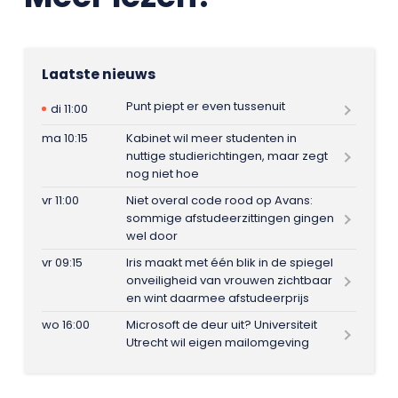
Laatste nieuws
Punt piept er even tussenuit
di 11:00
ma 10:15
Kabinet wil meer studenten in
nuttige studierichtingen, maar zegt
nog niet hoe
vr 11:00
Niet overal code rood op Avans:
sommige afstudeerzittingen gingen
wel door
vr 09:15
Iris maakt met één blik in de spiegel
onveiligheid van vrouwen zichtbaar
en wint daarmee afstudeerprijs
wo 16:00
Microsoft de deur uit? Universiteit
Utrecht wil eigen mailomgeving