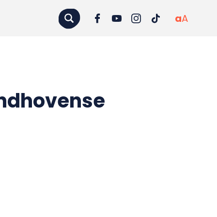
a
A
Eindhovense