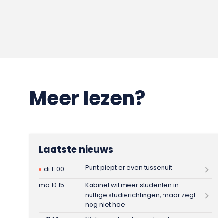
Meer lezen?
Laatste nieuws
Punt piept er even tussenuit
di 11:00
ma 10:15
Kabinet wil meer studenten in
nuttige studierichtingen, maar zegt
nog niet hoe