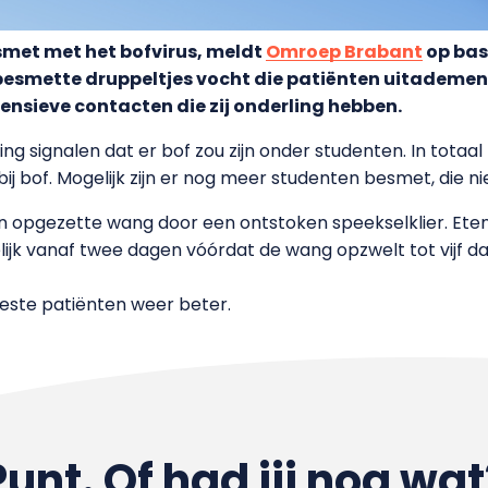
smet met het bofvirus, meldt
Omroep Brabant
op bas
esmette druppeltjes vocht die patiënten uitademen,
tensieve contacten die zij onderling hebben.
 signalen dat er bof zou zijn onder studenten. In totaal 
j bof. Mogelijk zijn er nog meer studenten besmet, die nie
n opgezette wang door een ontstoken speekselklier. Eten
lijk vanaf twee dagen vóórdat de wang opzwelt tot vijf da
este patiënten weer beter.
Punt. Of had jij nog wat