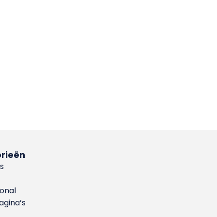
rieën
s
ional
gina’s