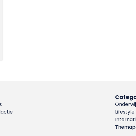
Catego
s
Onderwij
dactie
Lifestyle
Internat
Themapa