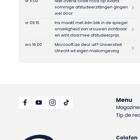
vr 11:00
Niet overal code rood op Avans:
sommige afstudeerzittingen gingen
wel door
vr 09:15
Iris maakt met één blik in de spiegel
onveiligheid van vrouwen zichtbaar
en wint daarmee afstudeerprijs
wo 16:00
Microsoft de deur uit? Universiteit
Utrecht wil eigen mailomgeving
Menu
Magazine
Tip de re
Colofon