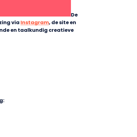
De
ezing
via
Instagram
, de site en
nde en taalkundig creatieve
g: