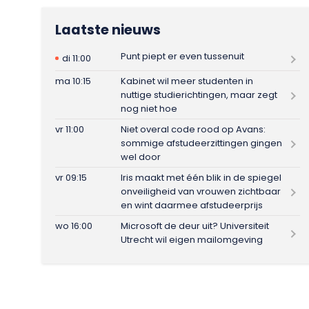
Laatste nieuws
Punt piept er even tussenuit
di 11:00
ma 10:15
Kabinet wil meer studenten in
nuttige studierichtingen, maar zegt
nog niet hoe
vr 11:00
Niet overal code rood op Avans:
sommige afstudeerzittingen gingen
wel door
vr 09:15
Iris maakt met één blik in de spiegel
onveiligheid van vrouwen zichtbaar
en wint daarmee afstudeerprijs
wo 16:00
Microsoft de deur uit? Universiteit
Utrecht wil eigen mailomgeving