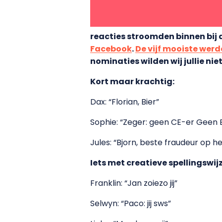
reacties stroomden binnen bij 
Facebook
.
De vijf mooiste wer
nominaties wilden wij jullie ni
Kort maar krachtig:
Dax: “Florian, Bier”
Sophie: “Zeger: geen CE-er Geen
Jules: “Bjorn, beste fraudeur op h
Iets met creatieve spellingswi
Franklin: “Jan zoiezo jij”
Selwyn: “Paco: jij sws”