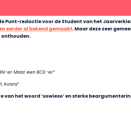
de Punt-redactie
voor de Student van het Jaarverki
den eerder al bekend gemaakt
. Maar deze zeer gemee
et onthouden.
 BN-er Maar een BCE-er”
et Avans”
jze van het woord ‘sowieso’ en sterke beargumenterin