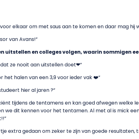
er voor elkaar om met saus aan te komen en daar mag hij
nsor van Avans!”
 uitstellen en colleges volgen, waarin sommigen een 
at ze nooit aan uitstellen doet❤”
oor het halen van een 3,9 voor ieder vak ❤️”
udeert hier al jaren ?”
efficiënt tijdens de tentamens en kan goed afwegen welke les
ten we dit kennen voor het tentamen. Al met al is mick ee
!!”
rtje extra gedaan om zeker te zijn van goede resultaten, t