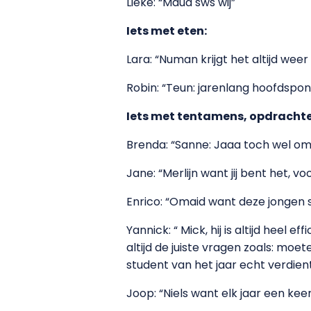
Lieke: “Maud sws wij”
Iets met eten:
Lara: “Numan krijgt het altijd we
Robin: “Teun: jarenlang hoofdspo
Iets met tentamens, opdrachten
Brenda: “Sanne: Jaaa toch wel omd
Jane: “Merlijn want jij bent het, v
Enrico: “Omaid want deze jongen st
Yannick: “ Mick, hij is altijd heel 
altijd de juiste vragen zoals: moe
student van het jaar echt verdient
Joop: “Niels want elk jaar een kee