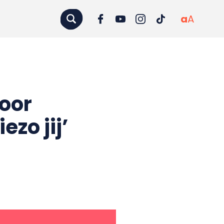
a
A
voor
ezo jij’