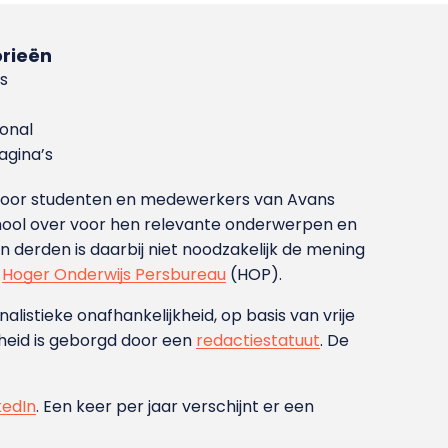
rieën
s
ional
gina’s
g voor studenten en medewerkers van Avans
ool over voor hen relevante onderwerpen en
derden is daarbij niet noodzakelijk de mening
t
Hoger Onderwijs Persbureau
(HOP).
nalistieke onafhankelijkheid, op basis van vrije
heid is geborgd door een
redactiestatuut
. De
kedIn
. Een keer per jaar verschijnt er een