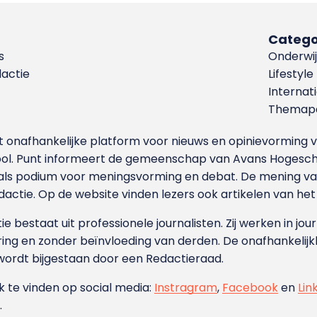
Catego
s
Onderwij
dactie
Lifestyle
Internat
Themapa
et onafhankelijke platform voor nieuws en opinievormin
ool. Punt informeert de gemeenschap van Avans Hogesch
als podium voor meningsvorming en debat. De mening van 
dactie. Op de website vinden lezers ook artikelen van he
e bestaat uit professionele journalisten. Zij werken in jour
ing en zonder beïnvloeding van derden. De onafhankelijk
wordt bijgestaan door een Redactieraad.
ok te vinden op social media:
Instragram
,
Facebook
en
Lin
.