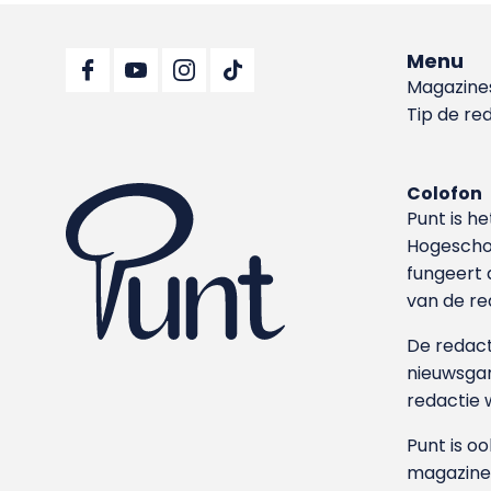
Menu
Magazine
Tip de re
Colofon
Punt is h
Hoge­sch
fungeert 
van de re
De redacti
nieuwsgar
redactie 
Punt is o
magazine