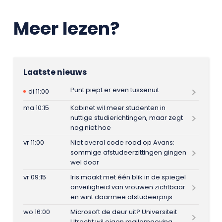
Meer lezen?
Laatste nieuws
Punt piept er even tussenuit
di 11:00
ma 10:15
Kabinet wil meer studenten in
nuttige studierichtingen, maar zegt
nog niet hoe
vr 11:00
Niet overal code rood op Avans:
sommige afstudeerzittingen gingen
wel door
vr 09:15
Iris maakt met één blik in de spiegel
onveiligheid van vrouwen zichtbaar
en wint daarmee afstudeerprijs
wo 16:00
Microsoft de deur uit? Universiteit
Utrecht wil eigen mailomgeving