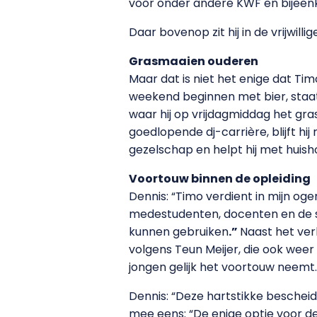
voor onder andere KWF en bijeenk
Daar bovenop zit hij in de vrijwil
Grasmaaien ouderen
Maar dat is niet het enige dat Ti
weekend beginnen met bier, staat 
waar hij op vrijdagmiddag het gras
goedlopende dj-carrière, blijft h
gezelschap en helpt hij met huishou
Voortouw binnen de opleiding
Dennis: “Timo verdient in mijn og
medestudenten, docenten en de sc
kunnen gebruiken
.
”
Naast het ver
volgens Teun Meijer, die ook weer
jongen gelijk het voortouw neemt.
Dennis: “Deze hartstikke beschei
mee eens: “De enige optie voor de