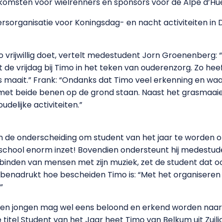
omsten voor wielrenners en sponsors voor de Alpe d’Hue
ligersorganisatie voor Koningsdag- en nacht activiteiten in
mo vrijwillig doet, vertelt medestudent Jorn Groenenberg
de vrijdag bij Timo in het teken van ouderenzorg. Zo heef
 maait.” Frank: “Ondanks dat Timo veel erkenning en waard
ij met beide benen op de grond staan. Naast het grasmaaie
delijke activiteiten.”
en de onderscheiding om student van het jaar te worden o
hool enorm inzet! Bovendien ondersteunt hij medestuden
binden van mensen met zijn muziek, zet de student dat oo
 benadrukt hoe bescheiden Timo is: “Met het organiseren 
”
den jongen mag wel eens beloond en erkend worden naar m
 titel Student van het Jaar heet Timo van Belkum uit Zuil