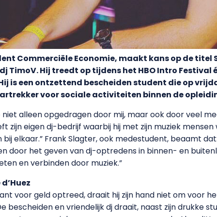
ent Commerciële Economie, maakt kans op de titel S
 dj TimoV. Hij treedt op tijdens het HBO Intro Festiva
j is een ontzettend bescheiden student die op vrij
s kartrekker voor sociale activiteiten binnen de opleidi
 niet alleen opgedragen door mij, maar ook door veel m
t zijn eigen dj-bedrijf waarbij hij met zijn muziek mensen 
 bij elkaar.” Frank Slagter, ook medestudent, beaamt dat: 
door het geven van dj-optredens in binnen- en buitenland
enieten en verbinden door muziek.”
e d’Huez
 voor geld optreed, draait hij zijn hand niet om voor het
 bescheiden en vriendelijk dj draait, naast zijn drukke st