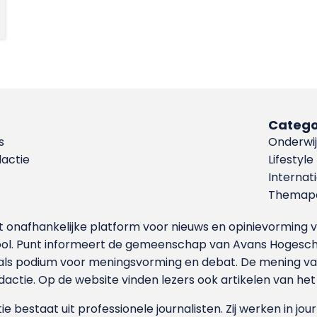
Catego
s
Onderwij
dactie
Lifestyle
Internat
Themapa
et onafhankelijke platform voor nieuws en opinievormin
ool. Punt informeert de gemeenschap van Avans Hogesch
als podium voor meningsvorming en debat. De mening van 
dactie. Op de website vinden lezers ook artikelen van he
e bestaat uit professionele journalisten. Zij werken in jour