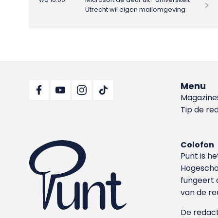
Utrecht wil eigen mailomgeving
Menu
Magazine
Tip de re
Colofon
Punt is h
Hoge­sch
fungeert 
van de re
De redacti