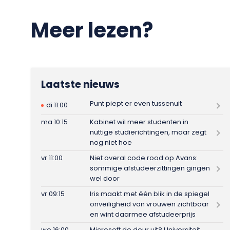
Meer lezen?
Laatste nieuws
Punt piept er even tussenuit
di 11:00
ma 10:15
Kabinet wil meer studenten in
nuttige studierichtingen, maar zegt
nog niet hoe
vr 11:00
Niet overal code rood op Avans:
sommige afstudeerzittingen gingen
wel door
vr 09:15
Iris maakt met één blik in de spiegel
onveiligheid van vrouwen zichtbaar
en wint daarmee afstudeerprijs
wo 16:00
Microsoft de deur uit? Universiteit