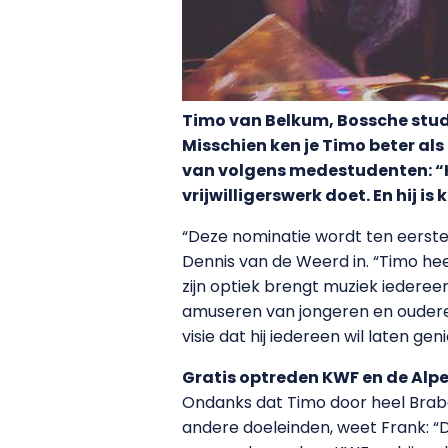
Timo van Belkum, Bossche stud
Misschien ken je Timo beter als
van volgens medestudenten: “Hi
vrijwilligerswerk doet. En hij i
“Deze nominatie wordt ten eerste
Dennis van de Weerd in. “Timo heef
zijn optiek brengt muziek iedereen
amuseren van jongeren en ouderen 
visie dat hij iedereen wil laten g
Gratis optreden KWF en de Alp
Ondanks dat Timo door heel Brabant
andere doeleinden, weet Frank: “De