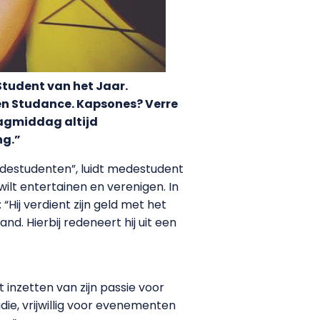
tudent van het Jaar.
l én Studance. Kapsones? Verre
dagmiddag altijd
ng.”
edestudenten”, luidt medestudent
wilt entertainen en verenigen. In
“Hij verdient zijn geld met het
. Hierbij redeneert hij uit een
 inzetten van zijn passie voor
udie, vrijwillig voor evenementen