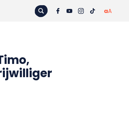
a
A
Timo,
jwilliger