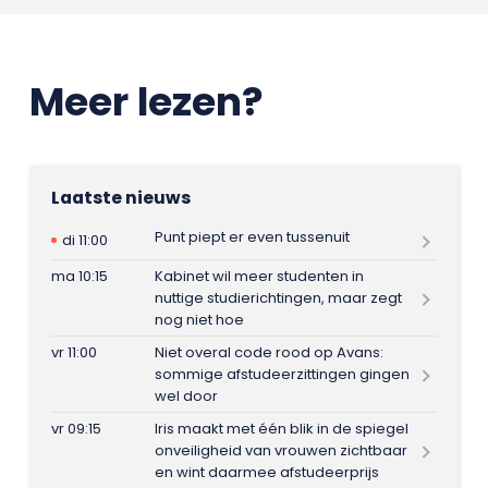
Meer lezen?
Laatste nieuws
Punt piept er even tussenuit
di 11:00
ma 10:15
Kabinet wil meer studenten in
nuttige studierichtingen, maar zegt
nog niet hoe
vr 11:00
Niet overal code rood op Avans:
sommige afstudeerzittingen gingen
wel door
vr 09:15
Iris maakt met één blik in de spiegel
onveiligheid van vrouwen zichtbaar
en wint daarmee afstudeerprijs