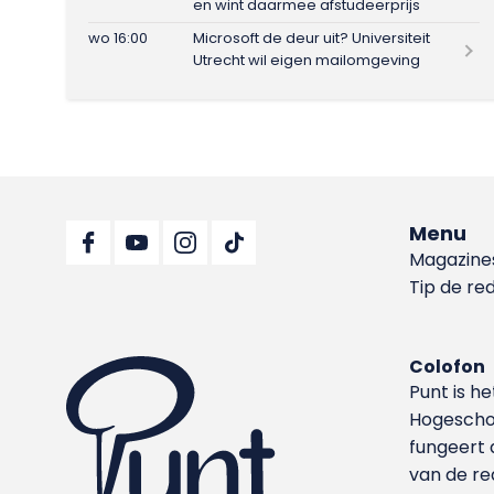
en wint daarmee afstudeerprijs
wo 16:00
Microsoft de deur uit? Universiteit
Utrecht wil eigen mailomgeving
Menu
Magazine
Tip de re
Colofon
Punt is h
Hoge­sch
fungeert 
van de re