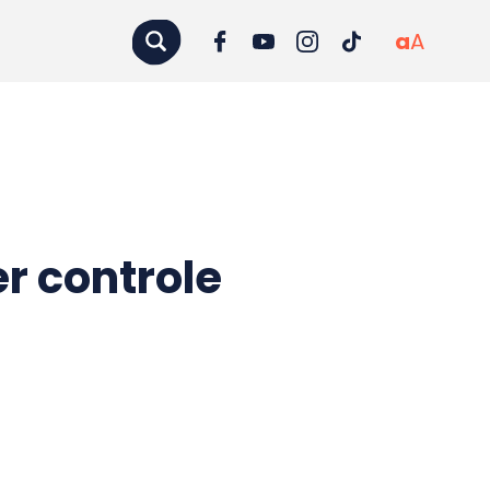
a
A
r controle