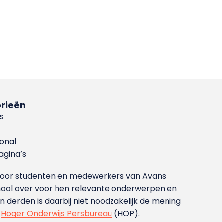
rieën
s
ional
gina’s
g voor studenten en medewerkers van Avans
ool over voor hen relevante onderwerpen en
derden is daarbij niet noodzakelijk de mening
t
Hoger Onderwijs Persbureau
(HOP).