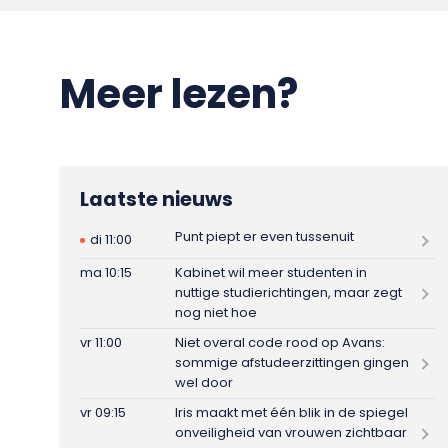
Meer lezen?
Laatste nieuws
Punt piept er even tussenuit
di 11:00
ma 10:15
Kabinet wil meer studenten in
nuttige studierichtingen, maar zegt
nog niet hoe
vr 11:00
Niet overal code rood op Avans:
sommige afstudeerzittingen gingen
wel door
vr 09:15
Iris maakt met één blik in de spiegel
onveiligheid van vrouwen zichtbaar