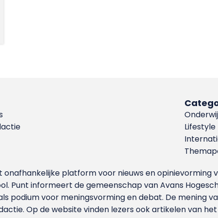
Catego
s
Onderwij
dactie
Lifestyle
Internat
Themapa
et onafhankelijke platform voor nieuws en opinievormin
ool. Punt informeert de gemeenschap van Avans Hogesch
als podium voor meningsvorming en debat. De mening van 
dactie. Op de website vinden lezers ook artikelen van he