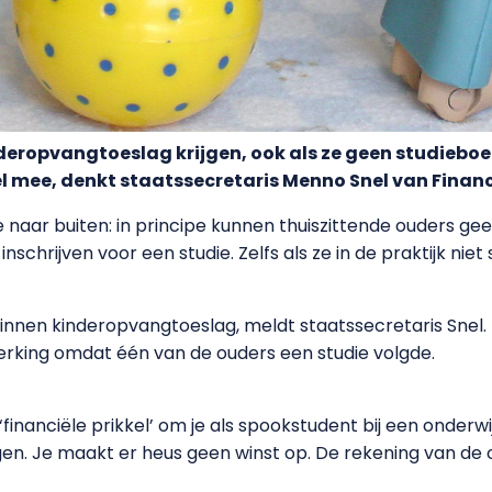
eropvangtoeslag krijgen, ook als ze geen studieboek
el mee, denkt staatssecretaris Menno Snel van Financ
 naar buiten: in principe kunnen thuiszittende ouders ge
nschrijven voor een studie. Zelfs als ze in de praktijk nie
innen kinderopvangtoeslag, meldt staatssecretaris Snel.
rking omdat één van de ouders een studie volgde.
nanciële prikkel’ om je als spookstudent bij een onderwijsi
en. Je maakt er heus geen winst op. De rekening van de o