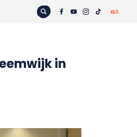
a
A
leemwijk in