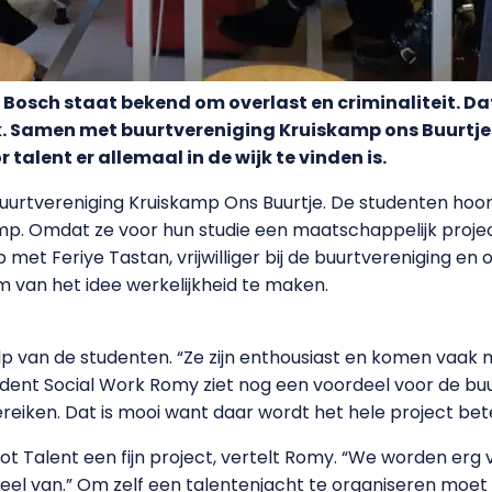
Bosch staat bekend om overlast en criminaliteit. D
k. Samen met buurtvereniging Kruiskamp ons Buurtje
 talent er allemaal in de wijk te vinden is.
 buurtvereniging Kruiskamp Ons Buurtje. De studenten hoo
mp. Omdat ze voor hun studie een maatschappelijk proje
et Feriye Tastan, vrijwilliger bij de buurtvereniging e
van het idee werkelijkheid te maken.
ulp van de studenten. “Ze zijn enthousiast en komen vaak 
dent Social Work Romy ziet nog een voordeel voor de buu
eiken. Dat is mooi want daar wordt het hele project bete
t Talent een fijn project, vertelt Romy. “We worden erg v
veel van.” Om zelf een talentenjacht te organiseren moe