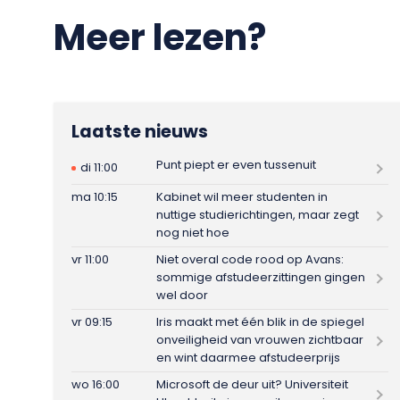
Meer lezen?
Laatste nieuws
Punt piept er even tussenuit
di 11:00
ma 10:15
Kabinet wil meer studenten in
nuttige studierichtingen, maar zegt
nog niet hoe
vr 11:00
Niet overal code rood op Avans:
sommige afstudeerzittingen gingen
wel door
vr 09:15
Iris maakt met één blik in de spiegel
onveiligheid van vrouwen zichtbaar
en wint daarmee afstudeerprijs
wo 16:00
Microsoft de deur uit? Universiteit