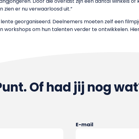
ngjongeren. Door die overlast zijn een aantal winkels of k
 zien er nu verwaarloosd uit.”
ente georganiseerd. Deelnemers moeten zelf een filmpje
 workshops om hun talenten verder te ontwikkelen. Hier
Punt. Of had jij nog wat
E-mail