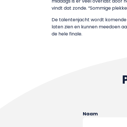
middags is er veel overlast door ha
vindt dat zonde. “Sommige plekken
De talentenjacht wordt komende l
laten zien en kunnen meedoen aan
de hele finale.
Naam