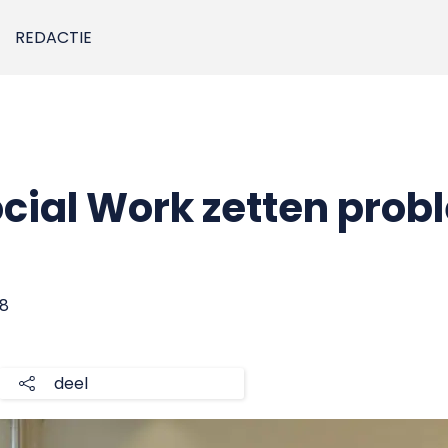
REDACTIE
cial Work zetten prob
18
deel