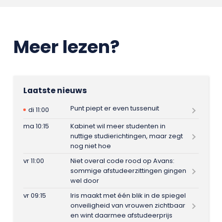
Meer lezen?
Laatste nieuws
Punt piept er even tussenuit
di 11:00
ma 10:15
Kabinet wil meer studenten in
nuttige studierichtingen, maar zegt
nog niet hoe
vr 11:00
Niet overal code rood op Avans:
sommige afstudeerzittingen gingen
wel door
vr 09:15
Iris maakt met één blik in de spiegel
onveiligheid van vrouwen zichtbaar
en wint daarmee afstudeerprijs