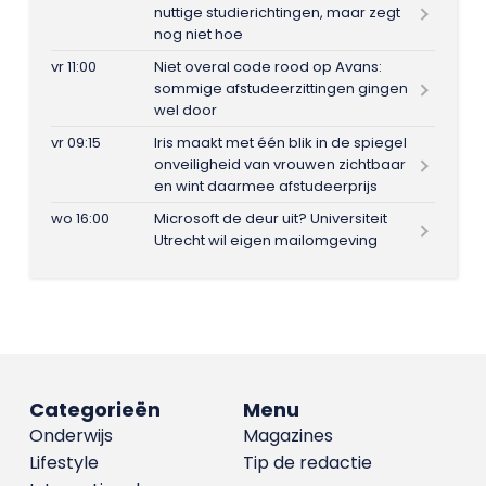
nuttige studierichtingen, maar zegt
nog niet hoe
vr 11:00
Niet overal code rood op Avans:
sommige afstudeerzittingen gingen
wel door
vr 09:15
Iris maakt met één blik in de spiegel
onveiligheid van vrouwen zichtbaar
en wint daarmee afstudeerprijs
wo 16:00
Microsoft de deur uit? Universiteit
Utrecht wil eigen mailomgeving
Categorieën
Menu
Onderwijs
Magazines
Lifestyle
Tip de redactie