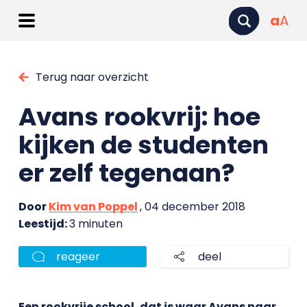
a
A
Terug naar overzicht
Avans rookvrij: hoe
kijken de studenten
er zelf tegenaan?
Door
Kim van Poppel
, 04 december 2018
Leestijd:
3 minuten
reageer
deel
Een rookvrije school, dat is waar Avans naar