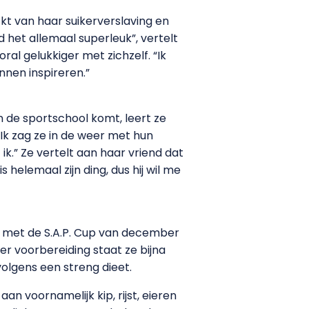
ickt van haar suikerverslaving en
d het allemaal superleuk”, vertelt
oral gelukkiger met zichzelf. “Ik
nnen inspireren.”
n de sportschool komt, leert ze
Ik zag ze in de weer met hun
k.” Ze vertelt aan haar vriend dat
 helemaal zijn ding, dus hij wil me
en met de S.A.P. Cup van december
er voorbereiding staat ze bijna
volgens een streng dieet.
n voornamelijk kip, rijst, eieren