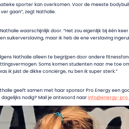
fanatieke sporter kan overkomen. Voor de meeste bodybui
o ver gaan”, zegt Nathalie.
athalie waarschijnlijk door. “Het zou eigenlijk bij één keer 
en suikerverslaving, maar ik heb de ene verslaving ingeru
lgens Nathalie alleen te begrijpen door andere fitnessfan
ettingsvermogen. Soms komen studenten naar me toe om t
s ik juist de dikke conciërge, nu ben ik super sterk.”
halie geeft samen met haar sponsor Pro Energy een goodi
 dagelijks nodig? Mail je antwoord naar
info@energy-pro.