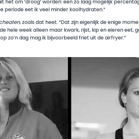
aait het om ‘droog’ worden: een zo laag mogelijk percen
e periode eet ik veel minder koolhydraten.”
cheaten
, zoals dat heet. “Dat zijn eigenlijk de enige mom
je de hele week alleen maar kwark, rijst, kip en eieren eet,
 zo’n dag mag ik bijvoorbeeld friet uit de airfryer.”