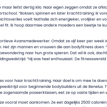
lie maar liefst dertig kilo. Naar eigen zeggen omdat ze afk
tschool. “Boksen, spinnen en later krachttraining: ik von
ichtsverlies voelt Nathalie zich energieker, vrolijker en vo
eel fit. Ik hoop daarmee andere moeders een beetje te ku
portieve Avansmedewerker. Omdat ze vijf keer per week i
. Het zijn mannen en vrouwen die aan bodyfitness doen. “
ewondering naar hun grote spieren. Dat wil ik ook, dacht i
ngwedstrijd. “Hij was heel enthousiast. De fitnesswereld is
lles voor haar krachttraining. Haar doel is om mee te do
gwedstrijd voor beginnende bodybuilders uit de Benelux. T
t ze zogenaamde poseerklassen, eet ze op vaste tijden en 
 vooral moet aankomen. Ze eet dagelijks 2500 caloriën aa