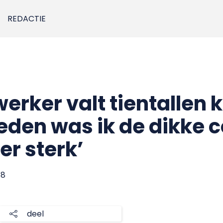
REDACTIE
er valt tientallen ki
leden was ik de dikke 
er sterk’
18
deel