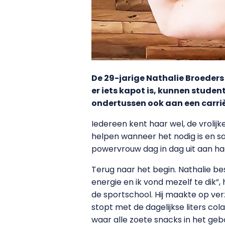
De 29-jarige Nathalie Broeders i
er iets kapot is, kunnen studen
ondertussen ook aan een carrièr
Iedereen kent haar wel, de vrolij
helpen wanneer het nodig is en s
powervrouw dag in dag uit aan ha
Terug naar het begin. Nathalie bes
energie en ik vond mezelf te dik”
de sportschool. Hij maakte op ve
stopt met de dagelijkse liters cola
waar alle zoete snacks in het geb