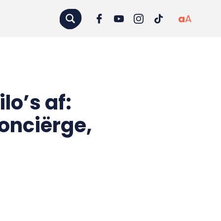
a
A
lo’s af:
conciërge,