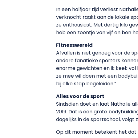
In een halfjaar tijd verliest Natha
verknocht raakt aan de lokale spor
ze enthousiast. Met dertig kilo gew
heb een zoontje van vijf en ben h
Fitnesswereld
Afvallen is niet genoeg voor de s
andere fanatieke sporters kennen
enorme gewichten en ik keek vol b
ze mee wil doen met een bodybuildi
bij elke stap begeleiden.”
Alles voor de sport
Sindsdien doet en laat Nathalie a
2019. Dat is een grote bodybuildin
dagelijks in de sportschool, volg
Op dit moment betekent het dat ze