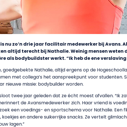
s nu zo’n drie jaar facilitair medewerker bij Avans. Al
ten altijd terecht bij Nathalie. Weinig mensen weten
e als bodybuildster werkt. “Ik heb de ene verslaving
ke, goedgebekte Nathalie, altijd ergens op de Hogeschooll
amen met collega’s het aanspreekpunt voor studenten. Si
ar nieuwe missie: bodybuilder worden.
loot twee jaar geleden dat ze écht moest afvallen. “Ik zat 
, herinnert de Avansmedewerker zich. Haar vriend is voedi
rzoek een voedings- en sportschema voor Nathalie. Een f
, koekjes en andere suikerrijke snacks. Ze vertelt glimlach
ouw lagen.”