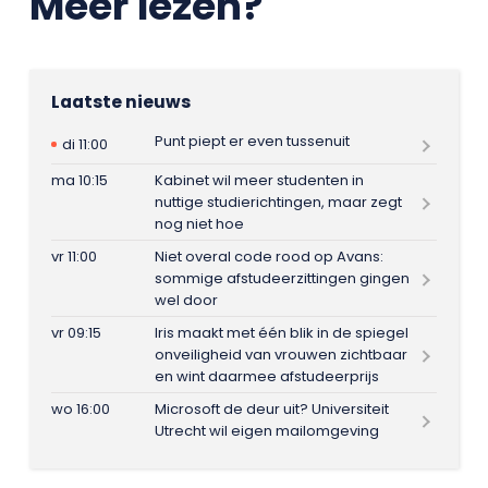
Meer lezen?
Laatste nieuws
Punt piept er even tussenuit
di 11:00
ma 10:15
Kabinet wil meer studenten in
nuttige studierichtingen, maar zegt
nog niet hoe
vr 11:00
Niet overal code rood op Avans:
sommige afstudeerzittingen gingen
wel door
vr 09:15
Iris maakt met één blik in de spiegel
onveiligheid van vrouwen zichtbaar
en wint daarmee afstudeerprijs
wo 16:00
Microsoft de deur uit? Universiteit
Utrecht wil eigen mailomgeving