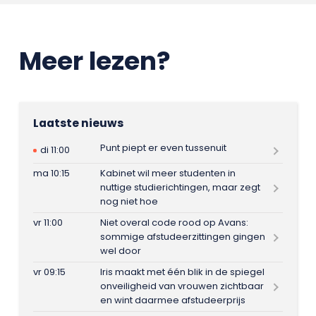
Meer lezen?
Laatste nieuws
Punt piept er even tussenuit
di 11:00
ma 10:15
Kabinet wil meer studenten in
nuttige studierichtingen, maar zegt
nog niet hoe
vr 11:00
Niet overal code rood op Avans:
sommige afstudeerzittingen gingen
wel door
vr 09:15
Iris maakt met één blik in de spiegel
onveiligheid van vrouwen zichtbaar
en wint daarmee afstudeerprijs