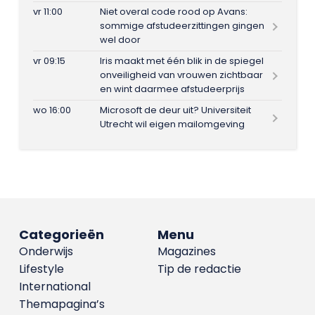
vr 11:00
Niet overal code rood op Avans:
sommige afstudeerzittingen gingen
wel door
vr 09:15
Iris maakt met één blik in de spiegel
onveiligheid van vrouwen zichtbaar
en wint daarmee afstudeerprijs
wo 16:00
Microsoft de deur uit? Universiteit
Utrecht wil eigen mailomgeving
Categorieën
Menu
Onderwijs
Magazines
Lifestyle
Tip de redactie
International
Themapagina’s