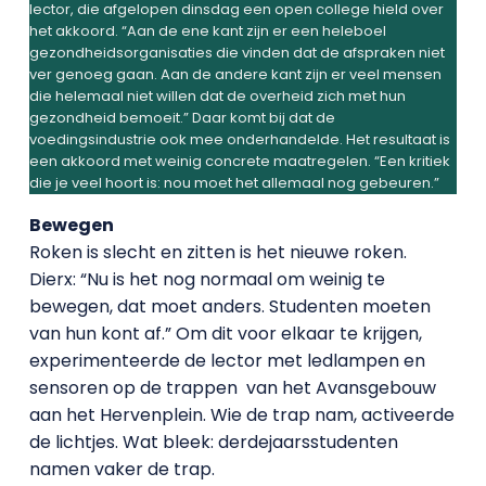
lector, die afgelopen dinsdag een open college hield over
het akkoord. “Aan de ene kant zijn er een heleboel
gezondheidsorganisaties die vinden dat de afspraken niet
ver genoeg gaan. Aan de andere kant zijn er veel mensen
die helemaal niet willen dat de overheid zich met hun
gezondheid bemoeit.” Daar komt bij dat de
voedingsindustrie ook mee onderhandelde. Het resultaat is
een akkoord met weinig concrete maatregelen. “Een kritiek
die je veel hoort is: nou moet het allemaal nog gebeuren.”
Bewegen
Roken is slecht en zitten is het nieuwe roken.
Dierx: “Nu is het nog normaal om weinig te
bewegen, dat moet anders. Studenten moeten
van hun kont af.” Om dit voor elkaar te krijgen,
experimenteerde de lector met ledlampen en
sensoren op de trappen van het Avansgebouw
aan het Hervenplein. Wie de trap nam, activeerde
de lichtjes. Wat bleek: derdejaarsstudenten
namen vaker de trap.