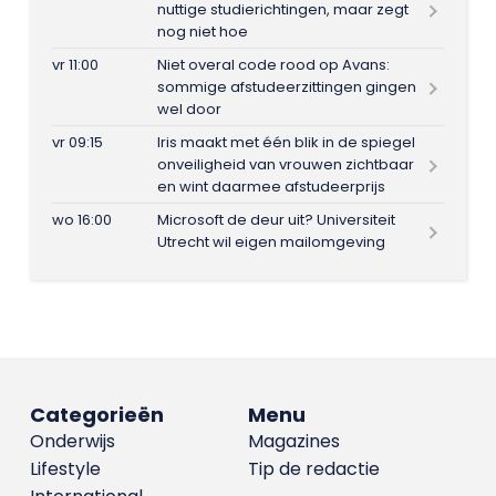
nuttige studierichtingen, maar zegt
nog niet hoe
vr 11:00
Niet overal code rood op Avans:
sommige afstudeerzittingen gingen
wel door
vr 09:15
Iris maakt met één blik in de spiegel
onveiligheid van vrouwen zichtbaar
en wint daarmee afstudeerprijs
wo 16:00
Microsoft de deur uit? Universiteit
Utrecht wil eigen mailomgeving
Categorieën
Menu
Onderwijs
Magazines
Lifestyle
Tip de redactie