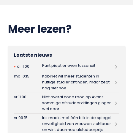
Meer lezen?
Laatste nieuws
Punt piept er even tussenuit
di 11:00
ma 10:15
Kabinet wil meer studenten in
nuttige studierichtingen, maar zegt
nog niet hoe
vr 11:00
Niet overal code rood op Avans:
sommige afstudeerzittingen gingen
wel door
vr 09:15
Iris maakt met één blik in de spiegel
onveiligheid van vrouwen zichtbaar
en wint daarmee afstudeerprijs