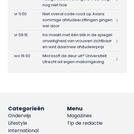
nog niet hoe
vr 11:00
Niet overal code rood op Avans:
sommige afstudeerzittingen gingen
wel door
vr 09:15
Iris maakt met één blik in de spiegel
onveiligheid van vrouwen zichtbaar
en wint daarmee afstudeerprijs
wo 16:00
Microsoft de deur uit? Universiteit
Utrecht wil eigen mailomgeving
Categorieën
Menu
Onderwijs
Magazines
Lifestyle
Tip de redactie
International