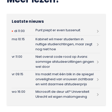
Laatste nieuws
Punt piept er even tussenuit
di 11:00
ma 10:15
Kabinet wil meer studenten in
nuttige studierichtingen, maar zegt
nog niet hoe
vr 11:00
Niet overal code rood op Avans:
sommige afstudeerzittingen gingen
wel door
vr 09:15
Iris maakt met één blik in de spiegel
onveiligheid van vrouwen zichtbaar
en wint daarmee afstudeerprijs
wo 16:00
Microsoft de deur uit? Universiteit
Utrecht wil eigen mailomgeving