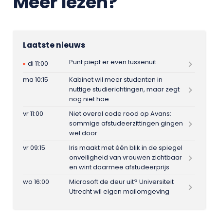
Meer lezen?
Laatste nieuws
Punt piept er even tussenuit
di 11:00
ma 10:15
Kabinet wil meer studenten in
nuttige studierichtingen, maar zegt
nog niet hoe
vr 11:00
Niet overal code rood op Avans:
sommige afstudeerzittingen gingen
wel door
vr 09:15
Iris maakt met één blik in de spiegel
onveiligheid van vrouwen zichtbaar
en wint daarmee afstudeerprijs
wo 16:00
Microsoft de deur uit? Universiteit
Utrecht wil eigen mailomgeving