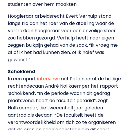
studenten over hem maakten.
Hoogleraar arbeidsrecht Evert Verhulp stond
lange tijd aan het roer van de afdeling waar de
vertrokken hoogleraar voor een onveilige sfeer
zou hebben gezorgd. Verhulp heeft naar eigen
zeggen buikpijn gehad van de zaak. “Ik vroeg me
af of ik het had kunnen zien, of ik naïef was
geweest.”
Schokkend
In een apart
interview
met Folia noemt de huidige
rechtendecaan André Nollkaemper het rapport
‘schokkend’. “In de periode waarin dit gedrag
plaatsvond, heeft de faculteit gefaald”, zegt
Nollkaemper, die tweeënhalf jaar geleden
aantrad als decaan. “De faculteit heeft de
verantwoordelijkheid om zich zo te organiseren
dat de oren en ogen openstaan om dit soort