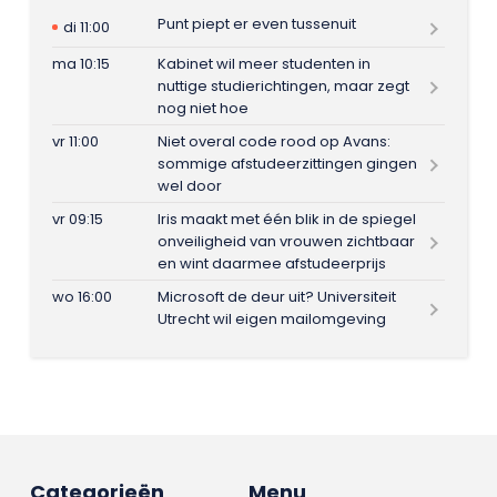
Punt piept er even tussenuit
di 11:00
ma 10:15
Kabinet wil meer studenten in
nuttige studierichtingen, maar zegt
nog niet hoe
vr 11:00
Niet overal code rood op Avans:
sommige afstudeerzittingen gingen
wel door
vr 09:15
Iris maakt met één blik in de spiegel
onveiligheid van vrouwen zichtbaar
en wint daarmee afstudeerprijs
wo 16:00
Microsoft de deur uit? Universiteit
Utrecht wil eigen mailomgeving
Categorieën
Menu