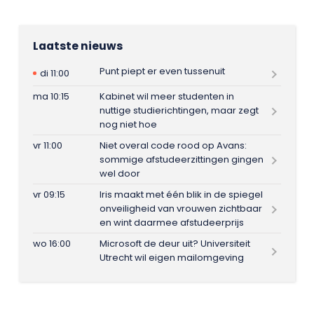
Laatste nieuws
Punt piept er even tussenuit
di 11:00
ma 10:15
Kabinet wil meer studenten in
nuttige studierichtingen, maar zegt
nog niet hoe
vr 11:00
Niet overal code rood op Avans:
sommige afstudeerzittingen gingen
wel door
vr 09:15
Iris maakt met één blik in de spiegel
onveiligheid van vrouwen zichtbaar
en wint daarmee afstudeerprijs
wo 16:00
Microsoft de deur uit? Universiteit
Utrecht wil eigen mailomgeving