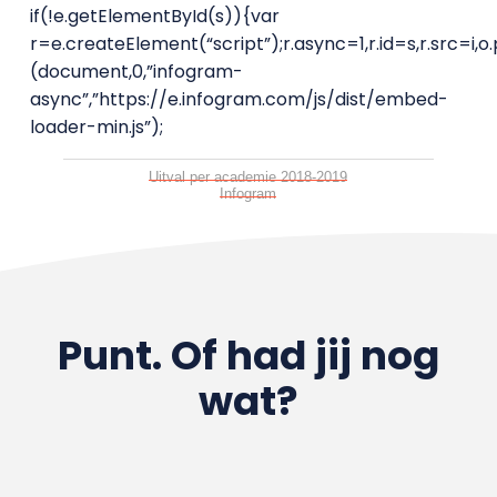
if(!e.getElementById(s)){var
r=e.createElement(“script”);r.async=1,r.id=s,r.src=i,o
(document,0,”infogram-
async”,”https://e.infogram.com/js/dist/embed-
loader-min.js”);
Uitval per academie 2018-2019
Infogram
Punt. Of had jij nog
wat?