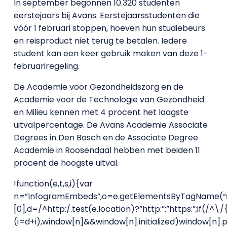
In september begonnen 10.320 studenten
eerstejaars bij Avans. Eerstejaarsstudenten die
vóór 1 februari stoppen, hoeven hun studiebeurs
en reisproduct niet terug te betalen. Iedere
student kan een keer gebruik maken van deze 1-
februariregeling.
De Academie voor Gezondheidszorg en de
Academie voor de Technologie van Gezondheid
en Milieu kennen met 4 procent het laagste
uitvalpercentage. De Avans Academie Associate
Degrees in Den Bosch en de Associate Degree
Academie in Roosendaal hebben met beiden 11
procent de hoogste uitval.
!function(e,t,s,i){var
n=”InfogramEmbeds”,o=e.getElementsByTagName(“s
[0],d=/^http:/.test(e.location)?”http:”:”https:”;if(/^\/
(i=d+i),window[n]&&window[n].initialized)window[n]