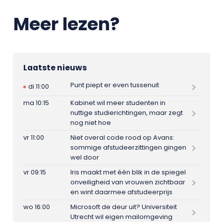
Meer lezen?
Laatste nieuws
Punt piept er even tussenuit
di 11:00
ma 10:15
Kabinet wil meer studenten in
nuttige studierichtingen, maar zegt
nog niet hoe
vr 11:00
Niet overal code rood op Avans:
sommige afstudeerzittingen gingen
wel door
vr 09:15
Iris maakt met één blik in de spiegel
onveiligheid van vrouwen zichtbaar
en wint daarmee afstudeerprijs
wo 16:00
Microsoft de deur uit? Universiteit
Utrecht wil eigen mailomgeving