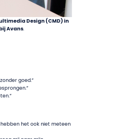
ultimedia Design (CMD) in
bij Avans
.
jzonder goed.”
gesprongen.”
ten.”
We hebben het ook niet meteen