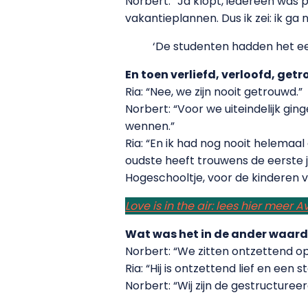
Norbert: “Ja klopt, iedereen was p
vakantieplannen. Dus ik zei: ik ga 
‘De studenten hadden het ee
En toen verliefd, verloofd, get
Ria: “Nee, we zijn nooit getrouwd.”
Norbert: “Voor we uiteindelijk gi
wennen.”
Ria: “En ik had nog nooit helemaa
oudste heeft trouwens de eerste 
Hogeschooltje, voor de kinderen
Love is in the air: lees hier meer 
Wat was het in de ander waardoo
Norbert: “We zitten ontzettend op 
Ria: “Hij is ontzettend lief en een 
Norbert: “Wij zijn de gestructure