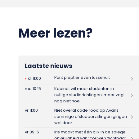
Meer lezen?
Laatste nieuws
Punt piept er even tussenuit
di 11:00
ma 10:15
Kabinet wil meer studenten in
nuttige studierichtingen, maar zegt
nog niet hoe
vr 11:00
Niet overal code rood op Avans:
sommige afstudeerzittingen gingen
wel door
vr 09:15
Iris maakt met één blik in de spiegel
onveiligheid van vrouwen zichtbaar