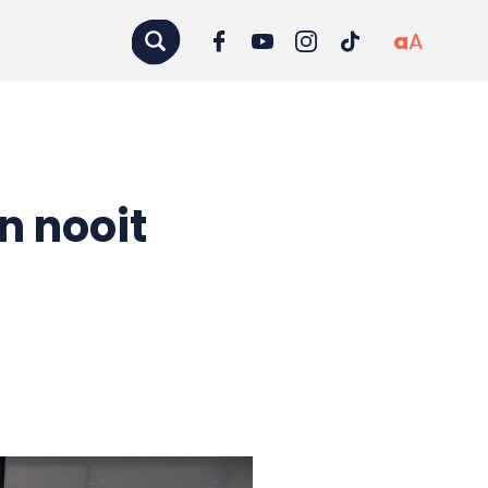
a
A
n nooit