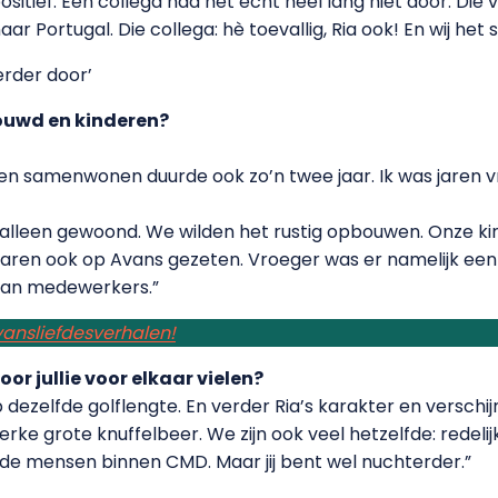
ositief. Eén collega had het echt heel lang niet door. Die 
naar Portugal. Die collega: hè toevallig, Ria ook! En wij he
rder door’
rouwd en kinderen?
ngen samenwonen duurde ook zo’n twee jaar. Ik was jaren 
l alleen gewoond. We wilden het rustig opbouwen. Onze kin
jaren ook op Avans gezeten. Vroeger was er namelijk ee
 van medewerkers.”
Avansliefdesverhalen!
r jullie voor elkaar vielen?
dezelfde golflengte. En verder Ria’s karakter en verschijni
sterke grote knuffelbeer. We zijn ook veel hetzelfde: redelijk
erde mensen binnen CMD. Maar jij bent wel nuchterder.”