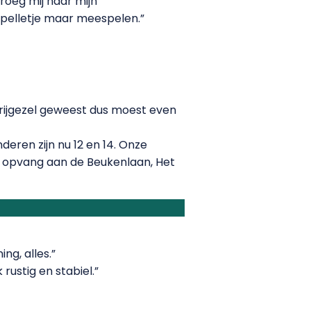
vroeg mij naar mijn
t spelletje maar meespelen.”
vrijgezel geweest dus moest even
deren zijn nu 12 en 14. Onze
n opvang aan de Beukenlaan, Het
ng, alles.”
 rustig en stabiel.”