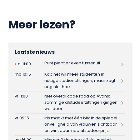
Meer lezen?
Laatste nieuws
Punt piept er even tussenuit
di 11:00
ma 10:15
Kabinet wil meer studenten in
nuttige studierichtingen, maar zegt
nog niet hoe
vr 11:00
Niet overal code rood op Avans:
sommige afstudeerzittingen gingen
wel door
vr 09:15
Iris maakt met één blik in de spiegel
onveiligheid van vrouwen zichtbaar
en wint daarmee afstudeerprijs
wo 16:00
Microsoft de deur uit? Universiteit