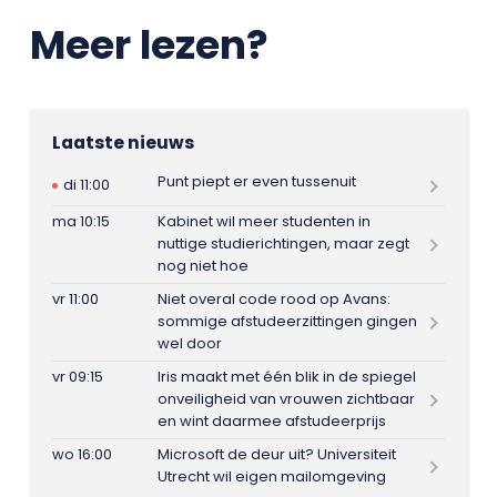
Meer lezen?
Laatste nieuws
Punt piept er even tussenuit
di 11:00
ma 10:15
Kabinet wil meer studenten in
nuttige studierichtingen, maar zegt
nog niet hoe
vr 11:00
Niet overal code rood op Avans:
sommige afstudeerzittingen gingen
wel door
vr 09:15
Iris maakt met één blik in de spiegel
onveiligheid van vrouwen zichtbaar
en wint daarmee afstudeerprijs
wo 16:00
Microsoft de deur uit? Universiteit
Utrecht wil eigen mailomgeving