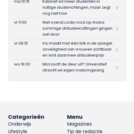
ma 10:15
Kabinet wil meer studenten in
nuttige studierichtingen, maar zegt
nog niet hoe
vr 11:00
Niet overal code rood op Avans:
sommige afstudeerzittingen gingen
wel door
vr 09:15
Iris maakt met één blik in de spiegel
onveiligheid van vrouwen zichtbaar
en wint daarmee afstudeerprijs
wo 16:00
Microsoft de deur uit? Universiteit
Utrecht wil eigen mailomgeving
Categorieën
Menu
Onderwijs
Magazines
Lifestyle
Tip de redactie