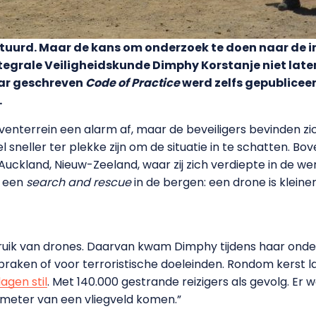
stuurd. Maar de kans om onderzoek te doen naar de i
egrale Veiligheidskunde Dimphy Korstanje niet laten 
aar geschreven
Code of Practice
werd zelfs gepubliceer
.
jventerrein een alarm af, maar de beveiligers bevinden 
l sneller ter plekke zijn om de situatie in te schatten. Bo
t Auckland, Nieuw-Zeeland, waar zij zich verdiepte in de 
m een
search and rescue
in de bergen: een drone is kleine
ebruik van drones. Daarvan kwam Dimphy tijdens haar on
braken of voor terroristische doeleinden. Rondom kerst l
agen stil
. Met 140.000 gestrande reizigers als gevolg. Er
lometer van een vliegveld komen.”