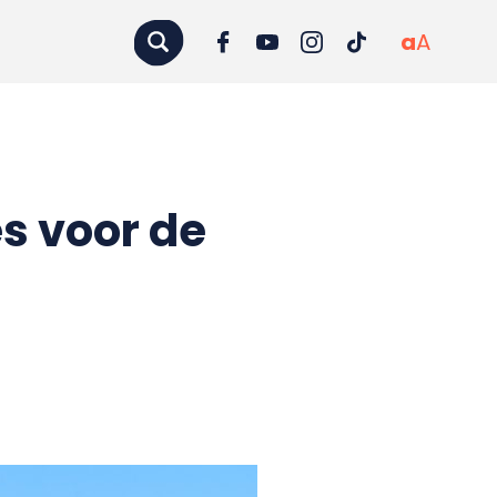
a
A
s voor de