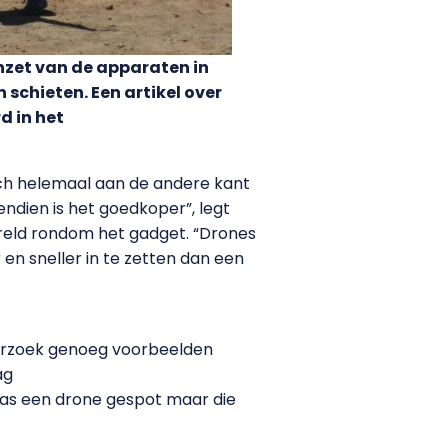
nzet van de apparaten in
schieten. Een artikel over
d in het
zich helemaal aan de andere kant
vendien is het goedkoper”, legt
wereld rondom het gadget. “Drones
r en sneller in te zetten dan een
derzoek genoeg voorbeelden
ag
 was een drone gespot maar die