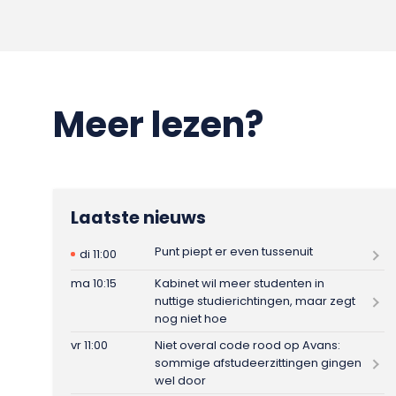
Meer lezen?
Laatste nieuws
Punt piept er even tussenuit
di 11:00
ma 10:15
Kabinet wil meer studenten in
nuttige studierichtingen, maar zegt
nog niet hoe
vr 11:00
Niet overal code rood op Avans:
sommige afstudeerzittingen gingen
wel door