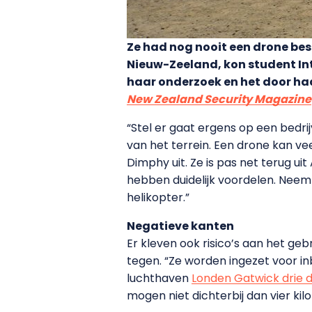
Ze had nog nooit een drone be
Nieuw-Zeeland, kon student Int
haar onderzoek en het door h
New Zealand Security Magazine
“Stel er gaat ergens op een bedri
van het terrein. Een drone kan vee
Dimphy uit. Ze is pas net terug ui
hebben duidelijk voordelen. Nee
helikopter.”
Negatieve kanten
Er kleven ook risico’s aan het g
tegen. “Ze worden ingezet voor in
luchthaven
Londen Gatwick drie d
mogen niet dichterbij dan vier ki