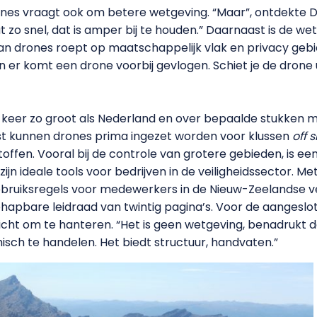
ones vraagt ook om betere wetgeving. “Maar”, ontdekte D
t zo snel, dat is amper bij te houden.” Daarnaast is de w
 van drones roept op maatschappelijk vlak en privacy ge
 en er komt een drone voorbij gevlogen. Schiet je de drone u
eer zo groot als Nederland en over bepaalde stukken mag
ast kunnen drones prima ingezet worden voor klussen
off 
stoffen. Vooral bij de controle van grotere gebieden, is e
ijn ideale tools voor bedrijven in de veiligheidssector. M
ruiksregels voor medewerkers in de Nieuw-Zeelandse ve
hapbare leidraad van twintig pagina’s. Voor de aangeslo
cht om te hanteren. “Het is geen wetgeving, benadrukt d
hisch te handelen. Het biedt structuur, handvaten.”