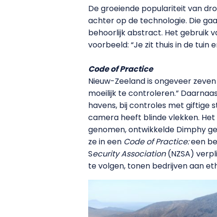
De groeiende populariteit van dr
achter op de technologie. Die gaa
behoorlijk abstract. Het gebruik
voorbeeld: “Je zit thuis in de tuin
Code of Practice
Nieuw-Zeeland is ongeveer zeven k
moeilijk te controleren.” Daarna
havens, bij controles met giftige 
camera heeft blinde vlekken. Het z
genomen, ontwikkelde Dimphy geb
ze in een
Code of Practice:
een be
S
ecurity Association
(NZSA) verpli
te volgen, tonen bedrijven aan et