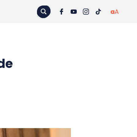
a
A
 de