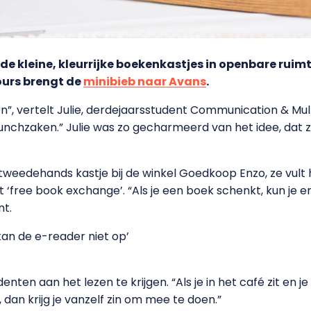
 de kleine, kleurrijke boekenkastjes in openbare ruim
ours brengt de
minibieb naar Avans
.
en”, vertelt Julie, derdejaarsstudent Communication & Mul
, lunchzaken.” Julie was zo gecharmeerd van het idee, dat
en tweedehands kastje bij de winkel Goedkoop Enzo, ze vu
free book exchange’. “Als je een boek schenkt, kun je er 
nt.
an de e-reader niet op’
denten aan het lezen te krijgen. “Als je in het café zit en 
 dan krijg je vanzelf zin om mee te doen.”