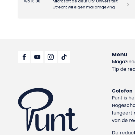
wo 16:00
Microsoft de deur uit? Universiteit
Utrecht wil eigen mailomgeving
Menu
Magazine
Tip de re
Colofon
Punt is h
Hoge­sch
fungeert 
van de re
De redacti