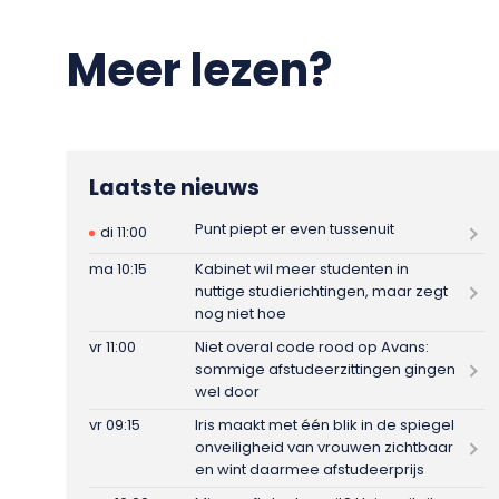
Meer lezen?
Laatste nieuws
Punt piept er even tussenuit
di 11:00
ma 10:15
Kabinet wil meer studenten in
nuttige studierichtingen, maar zegt
nog niet hoe
vr 11:00
Niet overal code rood op Avans:
sommige afstudeerzittingen gingen
wel door
vr 09:15
Iris maakt met één blik in de spiegel
onveiligheid van vrouwen zichtbaar
en wint daarmee afstudeerprijs