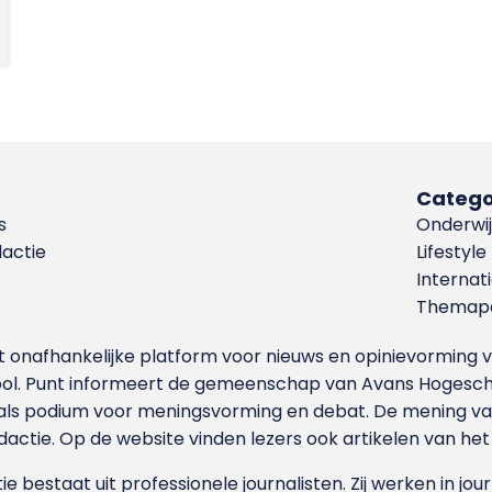
Catego
s
Onderwij
dactie
Lifestyle
Internat
Themapa
et onafhankelijke platform voor nieuws en opinievormin
ool. Punt informeert de gemeenschap van Avans Hogesch
als podium voor meningsvorming en debat. De mening van 
dactie. Op de website vinden lezers ook artikelen van he
e bestaat uit professionele journalisten. Zij werken in jour