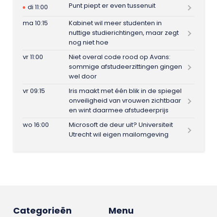
Punt piept er even tussenuit
di 11:00
ma 10:15
Kabinet wil meer studenten in
nuttige studierichtingen, maar zegt
nog niet hoe
vr 11:00
Niet overal code rood op Avans:
sommige afstudeerzittingen gingen
wel door
vr 09:15
Iris maakt met één blik in de spiegel
onveiligheid van vrouwen zichtbaar
en wint daarmee afstudeerprijs
wo 16:00
Microsoft de deur uit? Universiteit
Utrecht wil eigen mailomgeving
Categorieën
Menu