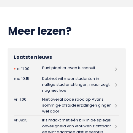
Meer lezen?
Laatste nieuws
Punt piept er even tussenuit
di 11:00
ma 10:15
Kabinet wil meer studenten in
nuttige studierichtingen, maar zegt
nog niet hoe
vr 11:00
Niet overal code rood op Avans:
sommige afstudeerzittingen gingen
wel door
vr 09:15
Iris maakt met één blik in de spiegel
onveiligheid van vrouwen zichtbaar
en wint daarmee afstudeerprijs