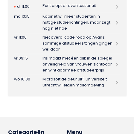
Punt piept er even tussenuit
di 11:00
ma 10:15
Kabinet wil meer studenten in
nuttige studierichtingen, maar zegt
nog niet hoe
vr 11:00
Niet overal code rood op Avans:
sommige afstudeerzittingen gingen
wel door
vr 09:15
Iris maakt met één blik in de spiegel
onveiligheid van vrouwen zichtbaar
en wint daarmee afstudeerprijs
wo 16:00
Microsoft de deur uit? Universiteit
Utrecht wil eigen mailomgeving
Categorieën
Menu