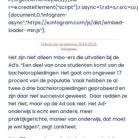
r=e.createElement(“script”);r.async=1,r.id=s,r.src=i,o
(document,0,”infogram-
async”,”https://e.infogram.com/js/dist/embed-
loader-min.js”);
Uitval per academie 2018-2019
Infogram
Het zijn niet alleen mbo-ers die uitvallen bij de
Ad’s. “Een deel van onze studenten komt van de
bacheloropleidingen. Het gaat om ongeveer 17
procent van de populatie. Vaak hebben ze al
twee á drie bacheloropleidingen geprobeerd en
zijn daar niet succesvol geweest. Daar redden ze
het niet, maar op de Ad ook niet. Het Ad-
onderwijs is echt een andere, meer
praktijkgerichte, manier van onderwijs, dat moet
je wel liggen”, zegt Lankheet.