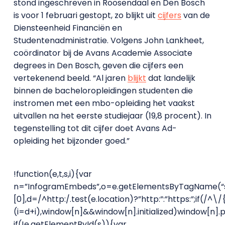
stond ingeschreven in Roosendaal en Den Bosch
is voor 1 februari gestopt, zo blijkt uit
cijfers
van de
Diensteenheid Financiën en
Studentenadministratie. Volgens John Lankheet,
coördinator bij de Avans Academie Associate
degrees in Den Bosch, geven die cijfers een
vertekenend beeld. “Al jaren
blijkt
dat landelijk
binnen de bacheloropleidingen studenten die
instromen met een mbo-opleiding het vaakst
uitvallen na het eerste studiejaar (19,8 procent). In
tegenstelling tot dit cijfer doet Avans Ad-
opleiding het bijzonder goed.”
!function(e,t,s,i){var
n=”InfogramEmbeds”,o=e.getElementsByTagName(“s
[0],d=/^http:/.test(e.location)?”http:”:”https:”;if(/^\/
(i=d+i),window[n]&&window[n].initialized)window[n]
if(!e.getElementById(s)){var