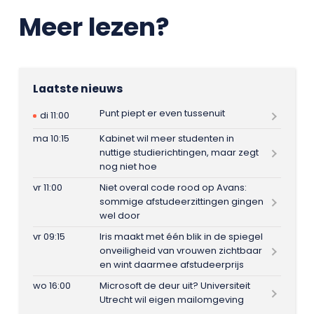
Meer lezen?
Laatste nieuws
Punt piept er even tussenuit
di 11:00
ma 10:15
Kabinet wil meer studenten in
nuttige studierichtingen, maar zegt
nog niet hoe
vr 11:00
Niet overal code rood op Avans:
sommige afstudeerzittingen gingen
wel door
vr 09:15
Iris maakt met één blik in de spiegel
onveiligheid van vrouwen zichtbaar
en wint daarmee afstudeerprijs
wo 16:00
Microsoft de deur uit? Universiteit
Utrecht wil eigen mailomgeving