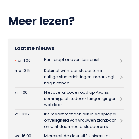
Meer lezen?
Laatste nieuws
Punt piept er even tussenuit
di 11:00
ma 10:15
Kabinet wil meer studenten in
nuttige studierichtingen, maar zegt
nog niet hoe
vr 11:00
Niet overal code rood op Avans:
sommige afstudeerzittingen gingen
wel door
vr 09:15
Iris maakt met één blik in de spiegel
onveiligheid van vrouwen zichtbaar
en wint daarmee afstudeerprijs
wo 16:00
Microsoft de deur uit? Universiteit