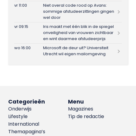
vr 11:00
Niet overal code rood op Avans:
sommige afstudeerzittingen gingen
wel door
vr 09:15
Iris maakt met één blik in de spiegel
onveiligheid van vrouwen zichtbaar
en wint daarmee afstudeerprijs
wo 16:00
Microsoft de deur uit? Universiteit
Utrecht wil eigen mailomgeving
Categorieën
Menu
Onderwijs
Magazines
Lifestyle
Tip de redactie
International
Themapagina’s