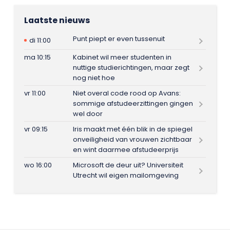
Laatste nieuws
Punt piept er even tussenuit
di 11:00
ma 10:15
Kabinet wil meer studenten in
nuttige studierichtingen, maar zegt
nog niet hoe
vr 11:00
Niet overal code rood op Avans:
sommige afstudeerzittingen gingen
wel door
vr 09:15
Iris maakt met één blik in de spiegel
onveiligheid van vrouwen zichtbaar
en wint daarmee afstudeerprijs
wo 16:00
Microsoft de deur uit? Universiteit
Utrecht wil eigen mailomgeving