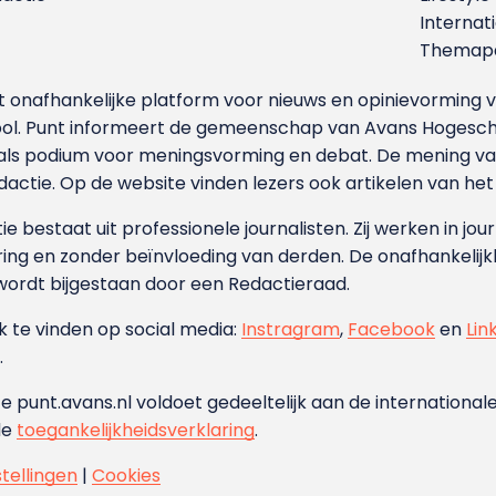
Internat
Themapa
et onafhankelijke platform voor nieuws en opinievormin
ool. Punt informeert de gemeenschap van Avans Hogesch
als podium voor meningsvorming en debat. De mening van 
dactie. Op de website vinden lezers ook artikelen van he
e bestaat uit professionele journalisten. Zij werken in jour
ing en zonder beïnvloeding van derden. De onafhankelijk
wordt bijgestaan door een Redactieraad.
ok te vinden op social media:
Instragram
,
Facebook
en
Lin
.
e punt.avans.nl voldoet gedeeltelijk aan de internationale
de
toegankelijkheidsverklaring
.
stellingen
|
Cookies