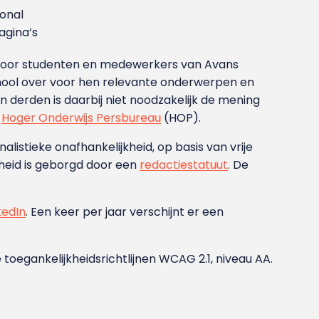
ional
gina’s
g voor studenten en medewerkers van Avans
ool over voor hen relevante onderwerpen en
derden is daarbij niet noodzakelijk de mening
t
Hoger Onderwijs Persbureau
(HOP).
nalistieke onafhankelijkheid, op basis van vrije
heid is geborgd door een
redactiestatuut
. De
kedIn
. Een keer per jaar verschijnt er een
 toegankelijkheidsrichtlijnen WCAG 2.1, niveau AA.