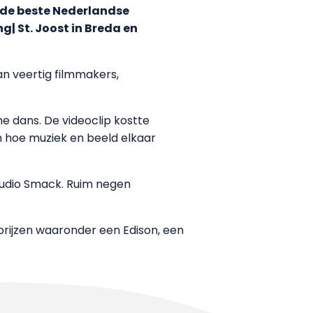
t de beste Nederlandse
g| St. Joost in Breda en
an veertig filmmakers,
he dans. De videoclip kostte
 hoe muziek en beeld elkaar
Studio Smack. Ruim negen
 prijzen waaronder een Edison, een