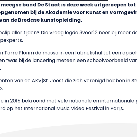
Nijmeegse band De Staat is deze week uitgeroepen to
 is opgenomen bij de Akademie voor Kunst en Vormgevin
an de Bredase kunstopleiding.
lip aller tijden? Die vraag legde 3voor12 neer bij meer d
ipexperts.
an Torre Florim de massa in een fabriekshal tot een episc
n “was bij de lancering meteen een schoolvoorbeeld van
.
enten van de AKV|St. Joost die zich verenigd hebben in 
p.
ère in 2015 bekroond met vele nationale en internationale
op het International Music Video Festival in Parijs.