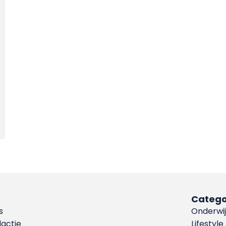
Catego
s
Onderwij
dactie
Lifestyle