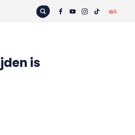
a
A
jden is