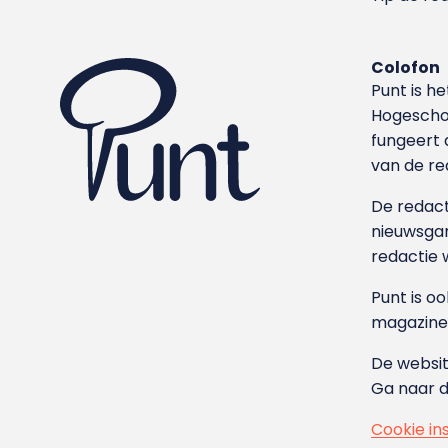
Colofon
Punt is h
Hoge­sch
fungeert 
van de re
De redacti
nieuwsgar
redactie 
Punt is o
magazine
De websit
Ga naar 
Cookie in