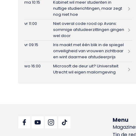
ma 10:15
Kabinet wil meer studenten in
nuttige studierichtingen, maar zegt
nog niet hoe
vr 11:00
Niet overal code rood op Avans:
sommige afstudeerzittingen gingen
wel door
vr 09:15
Iris maakt met één blik in de spiegel
onveiligheid van vrouwen zichtbaar
en wint daarmee afstudeerprijs
wo 16:00
Microsoft de deur uit? Universiteit
Utrecht wil eigen mailomgeving
Menu
Magazine
Tip de re