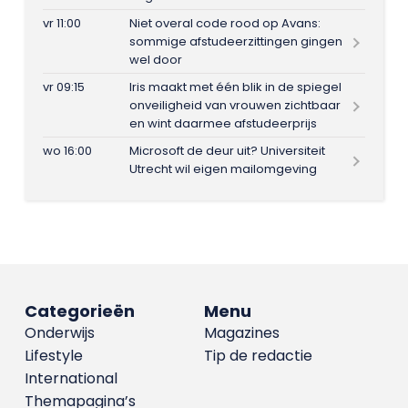
vr 11:00
Niet overal code rood op Avans:
sommige afstudeerzittingen gingen
wel door
vr 09:15
Iris maakt met één blik in de spiegel
onveiligheid van vrouwen zichtbaar
en wint daarmee afstudeerprijs
wo 16:00
Microsoft de deur uit? Universiteit
Utrecht wil eigen mailomgeving
Categorieën
Menu
Onderwijs
Magazines
Lifestyle
Tip de redactie
International
Themapagina’s