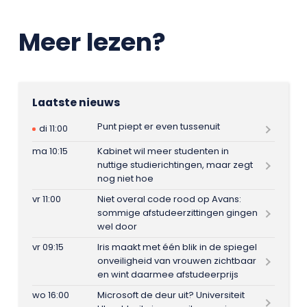
Meer lezen?
Laatste nieuws
Punt piept er even tussenuit
di 11:00
ma 10:15
Kabinet wil meer studenten in
nuttige studierichtingen, maar zegt
nog niet hoe
vr 11:00
Niet overal code rood op Avans:
sommige afstudeerzittingen gingen
wel door
vr 09:15
Iris maakt met één blik in de spiegel
onveiligheid van vrouwen zichtbaar
en wint daarmee afstudeerprijs
wo 16:00
Microsoft de deur uit? Universiteit