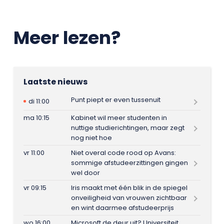
Meer lezen?
Laatste nieuws
Punt piept er even tussenuit
di 11:00
ma 10:15
Kabinet wil meer studenten in
nuttige studierichtingen, maar zegt
nog niet hoe
vr 11:00
Niet overal code rood op Avans:
sommige afstudeerzittingen gingen
wel door
vr 09:15
Iris maakt met één blik in de spiegel
onveiligheid van vrouwen zichtbaar
en wint daarmee afstudeerprijs
wo 16:00
Microsoft de deur uit? Universiteit