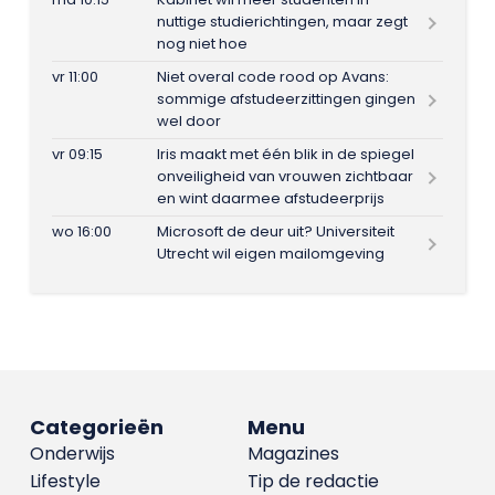
nuttige studierichtingen, maar zegt
nog niet hoe
vr 11:00
Niet overal code rood op Avans:
sommige afstudeerzittingen gingen
wel door
vr 09:15
Iris maakt met één blik in de spiegel
onveiligheid van vrouwen zichtbaar
en wint daarmee afstudeerprijs
wo 16:00
Microsoft de deur uit? Universiteit
Utrecht wil eigen mailomgeving
Categorieën
Menu
Onderwijs
Magazines
Lifestyle
Tip de redactie