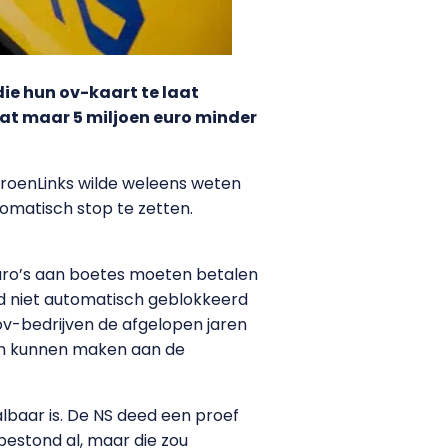
die hun ov-kaart te laat
at maar 5 miljoen euro minder
oenLinks wilde weleens weten
omatisch stop te zetten.
n euro’s aan boetes moeten betalen
jd niet automatisch geblokkeerd
v-bedrijven de afgelopen jaren
en kunnen maken aan de
lbaar is. De NS deed een proef
estond al, maar die zou