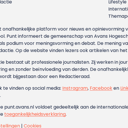
dactie
Lifestyle
Internat
Themapa
et onafhankelijke platform voor nieuws en opinievormin
ool. Punt informeert de gemeenschap van Avans Hogesch
als podium voor meningsvorming en debat. De mening van 
dactie. Op de website vinden lezers ook artikelen van he
e bestaat uit professionele journalisten. Zij werken in jour
ing en zonder beïnvloeding van derden. De onafhankelijk
wordt bijgestaan door een Redactieraad.
ok te vinden op social media:
Instragram
,
Facebook
en
Lin
.
e punt.avans.nl voldoet gedeeltelijk aan de internationale
de
toegankelijkheidsverklaring
.
stellingen
|
Cookies