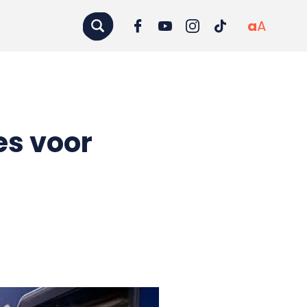
a
A
es voor