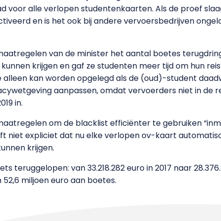
voor alle verlopen studentenkaarten. Als de proef slaa
iveerd en is het ook bij andere vervoersbedrijven ongeld
aatregelen van de minister het aantal boetes terugdring
unnen krijgen en gaf ze studenten meer tijd om hun reis
 alleen kan worden opgelegd als de (oud)-student daadw
acywetgeving aanpassen, omdat vervoerders niet in de r
019 in.
aatregelen om de blacklist efficiënter te gebruiken “inmi
ft niet expliciet dat nu elke verlopen ov-kaart automati
unnen krijgen.
iets teruggelopen: van 33.218.282 euro in 2017 naar 28.376.
m 52,6 miljoen euro aan boetes.