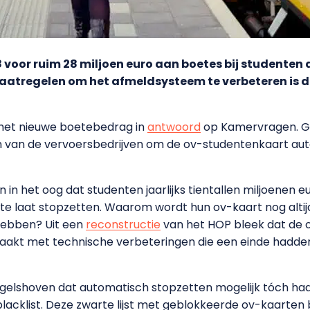
 voor ruim 28 miljoen euro aan boetes bij studenten 
tregelen om het afmeldsysteem te verbeteren is d
het nieuwe boetebedrag in
antwoord
op Kamervragen. Gr
n van de vervoersbedrijven om de ov-studentenkaart aut
orn in het oog dat studenten jaarlijks tientallen miljoene
’ te laat stopzetten. Waarom wordt hun ov-kaart nog alti
hebben? Uit een
reconstructie
van het HOP bleek dat de o
akt met technische verbeteringen die een einde hadd
gelshoven dat automatisch stopzetten mogelijk tóch haa
cklist. Deze zwarte lijst met geblokkeerde ov-kaarten b