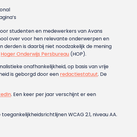
ional
gina’s
g voor studenten en medewerkers van Avans
ool over voor hen relevante onderwerpen en
derden is daarbij niet noodzakelijk de mening
t
Hoger Onderwijs Persbureau
(HOP).
nalistieke onafhankelijkheid, op basis van vrije
heid is geborgd door een
redactiestatuut
. De
kedIn
. Een keer per jaar verschijnt er een
 toegankelijkheidsrichtlijnen WCAG 2.1, niveau AA.