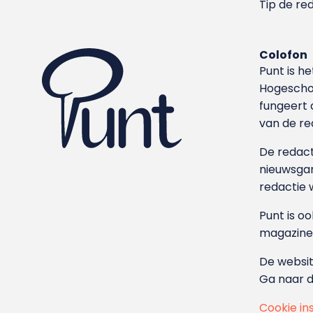
Tip de re
Colofon
Punt is h
Hoge­sch
fungeert 
van de re
De redacti
nieuwsgar
redactie 
Punt is o
magazine
De websit
Ga naar 
Cookie in