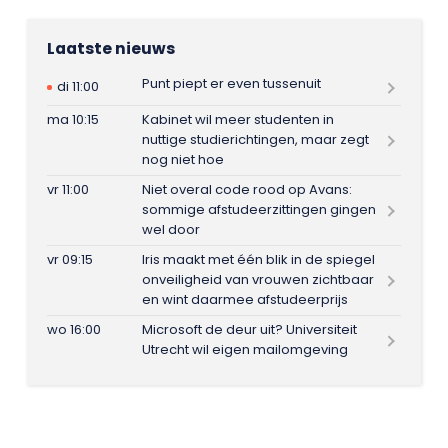
Laatste nieuws
Punt piept er even tussenuit
di 11:00
ma 10:15
Kabinet wil meer studenten in
nuttige studierichtingen, maar zegt
nog niet hoe
vr 11:00
Niet overal code rood op Avans:
sommige afstudeerzittingen gingen
wel door
vr 09:15
Iris maakt met één blik in de spiegel
onveiligheid van vrouwen zichtbaar
en wint daarmee afstudeerprijs
wo 16:00
Microsoft de deur uit? Universiteit
Utrecht wil eigen mailomgeving