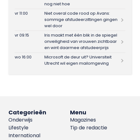
nog niet hoe
vr 11:00
Niet overal code rood op Avans:
sommige afstudeerzittingen gingen
wel door
vr 09:15
Iris maakt met één blik in de spiegel
onveiligheid van vrouwen zichtbaar
en wint daarmee afstudeerprijs
wo 16:00
Microsoft de deur uit? Universiteit
Utrecht wil eigen mailomgeving
Categorieën
Menu
Onderwijs
Magazines
Lifestyle
Tip de redactie
International