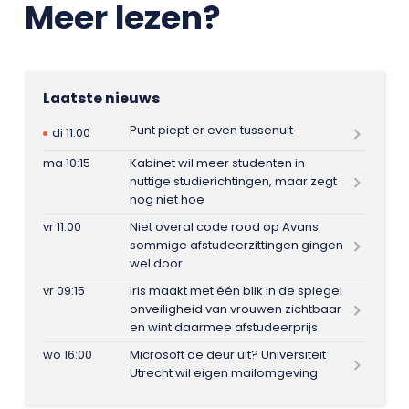
Meer lezen?
Laatste nieuws
Punt piept er even tussenuit
di 11:00
ma 10:15
Kabinet wil meer studenten in
nuttige studierichtingen, maar zegt
nog niet hoe
vr 11:00
Niet overal code rood op Avans:
sommige afstudeerzittingen gingen
wel door
vr 09:15
Iris maakt met één blik in de spiegel
onveiligheid van vrouwen zichtbaar
en wint daarmee afstudeerprijs
wo 16:00
Microsoft de deur uit? Universiteit
Utrecht wil eigen mailomgeving