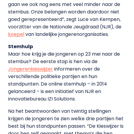
gaan we ook nog eens met veel minder naar de
stembus. Onze belangen worden daardoor niet
goed gerepresenteerd”, zegt Luce van Kempen,
voorzitter van de Nationale Jeugdraad (NJR), de
koepel
van landelijke jongerenorganisaties.
Stemhulp
Maar hoe krijg je die jongeren op 23 mei naar de
stembus? De eerste stap is hen via de
Jongerenkieswijzer
informeren over de
verschillende politieke partijen en hun
standpunten. De online stemhulp – in 2014
gelanceerd – is een initiatief van NJR en
innovatiebureau IZI Solutions.
Na het beantwoorden van twintig stellingen
krijgen de jongeren te zien welke drie partijen het
best bij hun standpunten passen. “De Kieswijzer is
door hen zelf gemaakt, met thema’s die hen