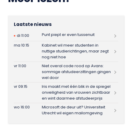
Laatste nieuws
Punt piept er even tussenuit
di 11:00
ma 10:15
Kabinet wil meer studenten in
nuttige studierichtingen, maar zegt
nog niet hoe
vr 11:00
Niet overal code rood op Avans:
sommige afstudeerzittingen gingen
wel door
vr 09:15
Iris maakt met één blik in de spiegel
onveiligheid van vrouwen zichtbaar
en wint daarmee afstudeerprijs
wo 16:00
Microsoft de deur uit? Universiteit
Utrecht wil eigen mailomgeving