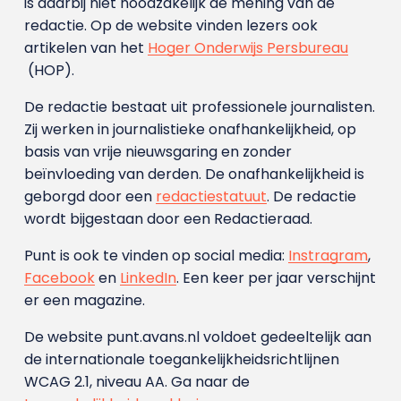
is daarbij niet noodzakelijk de mening van de
redactie. Op de website vinden lezers ook
artikelen van het
Hoger Onderwijs Persbureau
(HOP).
De redactie bestaat uit professionele journalisten.
Zij werken in journalistieke onafhankelijkheid, op
basis van vrije nieuwsgaring en zonder
beïnvloeding van derden. De onafhankelijkheid is
geborgd door een
redactiestatuut
. De redactie
wordt bijgestaan door een Redactieraad.
Punt is ook te vinden op social media:
Instragram
,
Facebook
en
LinkedIn
. Een keer per jaar verschijnt
er een magazine.
De website punt.avans.nl voldoet gedeeltelijk aan
de internationale toegankelijkheidsrichtlijnen
WCAG 2.1, niveau AA. Ga naar de