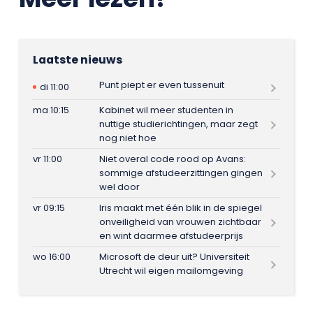
Laatste nieuws
Punt piept er even tussenuit
di 11:00
ma 10:15
Kabinet wil meer studenten in
nuttige studierichtingen, maar zegt
nog niet hoe
vr 11:00
Niet overal code rood op Avans:
sommige afstudeerzittingen gingen
wel door
vr 09:15
Iris maakt met één blik in de spiegel
onveiligheid van vrouwen zichtbaar
en wint daarmee afstudeerprijs
wo 16:00
Microsoft de deur uit? Universiteit
Utrecht wil eigen mailomgeving