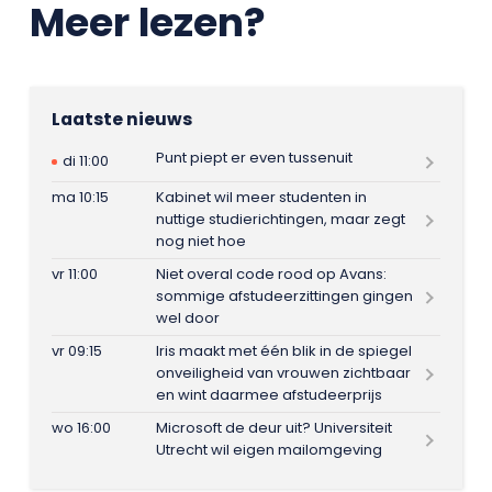
Meer lezen?
Laatste nieuws
Punt piept er even tussenuit
di 11:00
ma 10:15
Kabinet wil meer studenten in
nuttige studierichtingen, maar zegt
nog niet hoe
vr 11:00
Niet overal code rood op Avans:
sommige afstudeerzittingen gingen
wel door
vr 09:15
Iris maakt met één blik in de spiegel
onveiligheid van vrouwen zichtbaar
en wint daarmee afstudeerprijs
wo 16:00
Microsoft de deur uit? Universiteit
Utrecht wil eigen mailomgeving