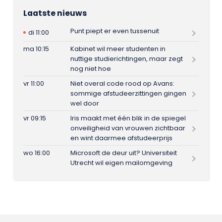
Laatste nieuws
Punt piept er even tussenuit
di 11:00
ma 10:15
Kabinet wil meer studenten in
nuttige studierichtingen, maar zegt
nog niet hoe
vr 11:00
Niet overal code rood op Avans:
sommige afstudeerzittingen gingen
wel door
vr 09:15
Iris maakt met één blik in de spiegel
onveiligheid van vrouwen zichtbaar
en wint daarmee afstudeerprijs
wo 16:00
Microsoft de deur uit? Universiteit
Utrecht wil eigen mailomgeving